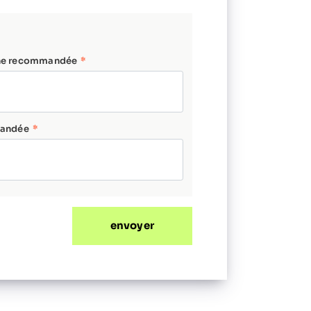
nne recommandée
mandée
envoyer