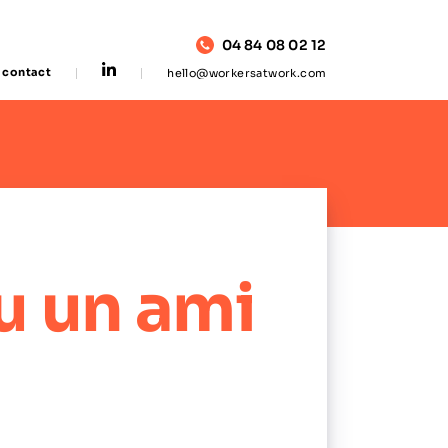
04 84 08 02 12
contact
hello@workersatwork.com
u un ami