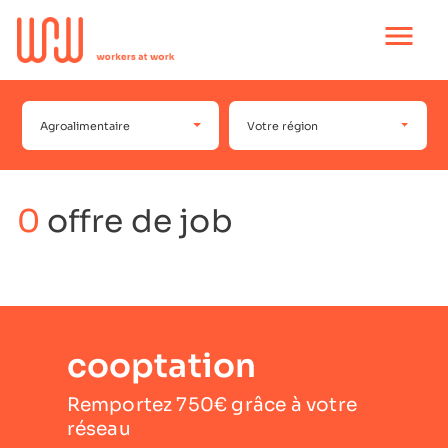
Ouvrir
le
menu
principal
Agroalimentaire
Votre région
0
offre de job
cooptation
Remportez 750€ grâce à votre
réseau