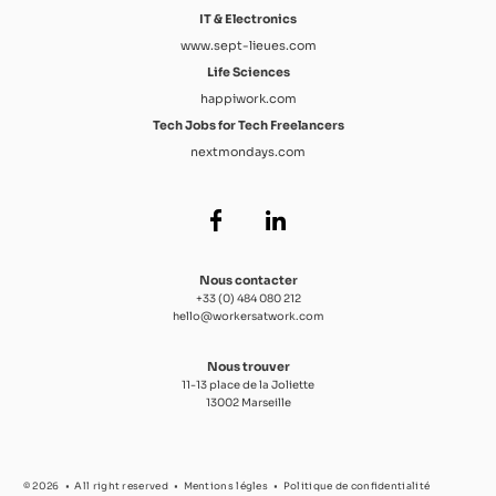
IT & Electronics
www.sept-lieues.com
Life Sciences
happiwork.com
Tech Jobs for Tech Freelancers
nextmondays.com
Nous contacter
+33 (0) 484 080 212
hello@workersatwork.com
Nous trouver
11-13 place de la Joliette
13002 Marseille
© 2026
All right reserved
Mentions légles
Politique de confidentialité