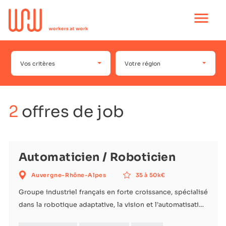
Ouvrir
le
menu
principal
Vos critères
Votre région
2
offres de job
Automaticien / Roboticien
Auvergne-Rhône-Alpes
35 à 50k€
Groupe industriel français en forte croissance, spécialisé
dans la robotique adaptative, la vision et l’automatisation
avancée. Ses différentes entités conçoivent et intègrent