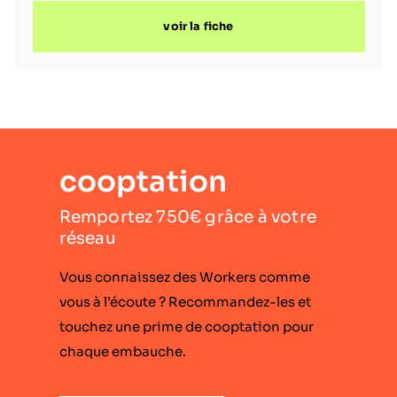
elle réunit une centaine de collaborateurs passionnés,
voir la fiche
reconnus pour leur expertise technique et leur capacité à
relever
cooptation
Remportez 750€ grâce à votre
réseau
Vous connaissez des Workers comme
vous à l’écoute ? Recommandez-les et
touchez une prime de cooptation pour
chaque embauche.