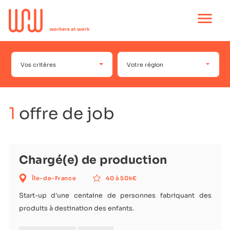
Ouvrir
le
menu
principal
Vos critères
Votre région
1
offre de job
Chargé(e) de production
Île-de-France
40 à 50k€
Start-up d'une centaine de personnes fabriquant des
produits à destination des enfants.