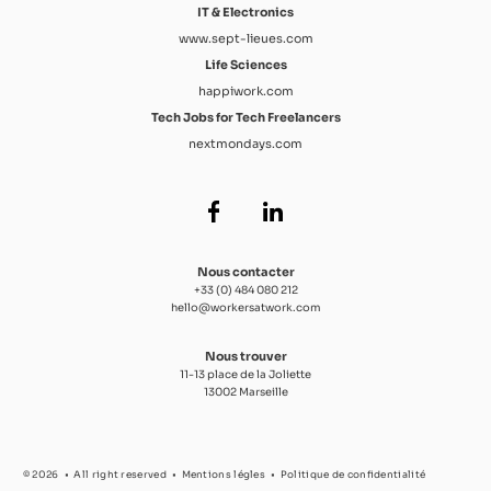
IT & Electronics
www.sept-lieues.com
Life Sciences
happiwork.com
Tech Jobs for Tech Freelancers
nextmondays.com
Nous contacter
+33 (0) 484 080 212
hello@workersatwork.com
Nous trouver
11-13 place de la Joliette
13002 Marseille
© 2026
All right reserved
Mentions légles
Politique de confidentialité