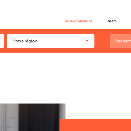
jobs & missions
team
Votre région