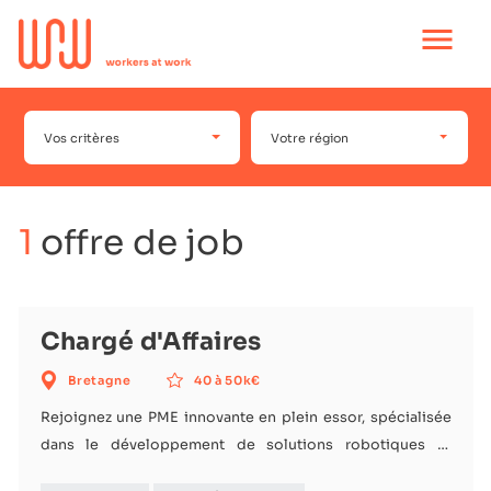
Ouvrir
le
menu
principal
Vos critères
Votre région
1
offre de job
Chargé d'Affaires
Bretagne
40 à 50k€
Rejoignez une PME innovante en plein essor, spécialisée
dans le développement de solutions robotiques et
mécatroniques pour les industries de pointe. Depuis plus