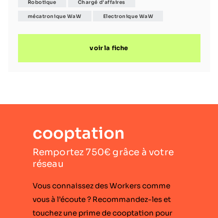
Robotique
Chargé d'affaires
de 20 ans, l’entreprise conçoit et intègre des
technologies avancées de fabrication automatisée,
mécatronique WaW
Electronique WaW
utilisées par des acteurs internationaux dans les secteurs
aéronautique, spatial et industriel. Basée en Bretagne Sud,
voir la fiche
elle réunit une centaine de collaborateurs passionnés,
reconnus pour leur expertise technique et leur capacité à
relever
cooptation
Remportez 750€ grâce à votre
réseau
Vous connaissez des Workers comme
vous à l’écoute ? Recommandez-les et
touchez une prime de cooptation pour