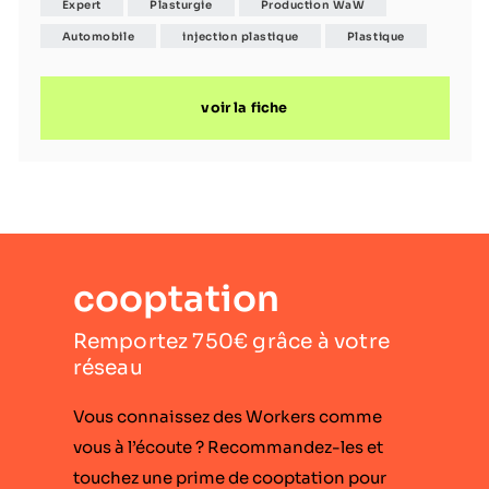
Expert
Plasturgie
Production WaW
d’investissement et équipement industriel important :
presses d’injection haute capacité, lignes d’assemblage
Automobile
injection plastique
Plastique
pour grands comptes automobiles.
voir la fiche
cooptation
Remportez 750€ grâce à votre
réseau
Vous connaissez des Workers comme
vous à l’écoute ? Recommandez-les et
touchez une prime de cooptation pour