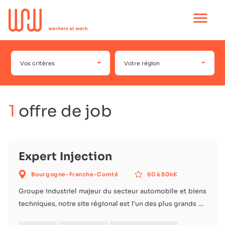
Ouvrir
le
menu
principal
Vos critères
Votre région
1
offre de job
Expert Injection
Bourgogne-Franche-Comté
60 à 80k€
Groupe industriel majeur du secteur automobile et biens
techniques, notre site régional est l’un des plus grands du
réseau en France (≈ 300 collaborateurs). Fort taux