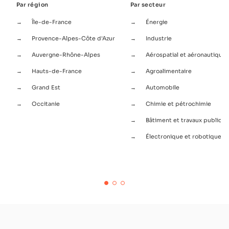
Par région
Par secteur
Île-de-France
Énergie
Provence-Alpes-Côte d'Azur
Industrie
Auvergne-Rhône-Alpes
Aérospatial et aéronautique
e
Hauts-de-France
Agroalimentaire
Grand Est
Automobile
Occitanie
Chimie et pétrochimie
Bâtiment et travaux publics
Électronique et robotique