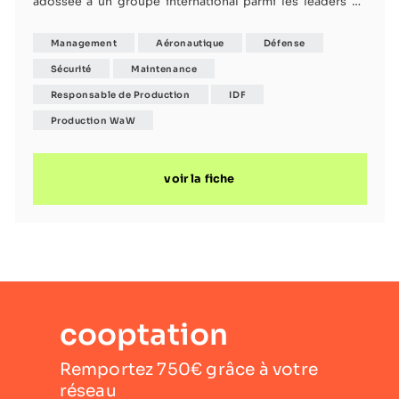
adossée à un groupe international parmi les leaders de
fournitures d'équipements électroniques.
Management
Aéronautique
Défense
Sécurité
Maintenance
Responsable de Production
IDF
Production WaW
voir la fiche
cooptation
Remportez 750€ grâce à votre
réseau