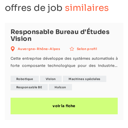
offres de job
similaires
Responsable Bureau d'Études
Vision
Auvergne-Rhône-Alpes
Selon profil
Cette entreprise développe des systèmes automatisés à
forte composante technologique pour des industriels
évoluant dans des secteurs exigeants. Ses équipes
Robotique
Vision
Machines spéciales
conçoivent des solutions sur mesure intégrant robotique,
vision industrielle, intelligence artificielle et logiciels afin
Responsable BE
Halcon
de relever des problématiques complexes
d'automatisation. Dans le cadre d'une évolution interne,
voir la fiche
l'entreprise recrute le Responsable de son Bureau
d'Études Vision, une équipe transverse intervenant sur
l'ensemble des proj