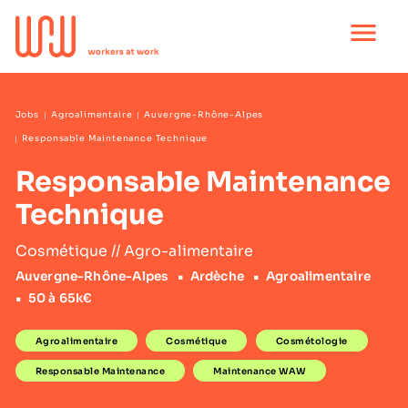
Ouvrir
le
menu
principal
Jobs
Agroalimentaire
Auvergne-Rhône-Alpes
Responsable Maintenance Technique
Responsable Maintenance
Technique
Cosmétique // Agro-alimentaire
Auvergne-Rhône-Alpes
Ardèche
Agroalimentaire
50 à 65k€
Agroalimentaire
Cosmétique
Cosmétologie
Responsable Maintenance
Maintenance WAW